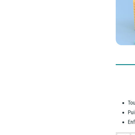
Tou
Pui
Enf