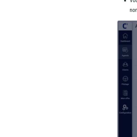
Vou
non