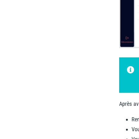
Après avo
Rem
Vou