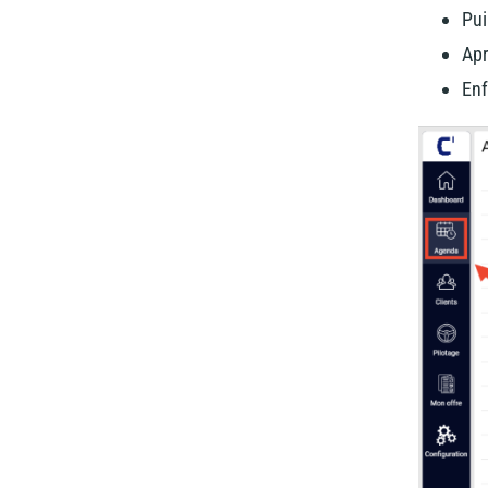
Pui
Apr
Enf