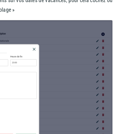
ants sur vos dates de vacances, pour cela cochez ou
plage »