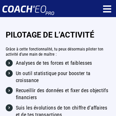
Passer
To
au
contenu
Nav
Fonctionnalités
PILOTAGE DE L’ACTIVITÉ
Ressources
Grâce à cette fonctionnalité, tu peux désormais piloter ton
Tarif
activité d’une main de maître :
Analyses de tes forces et faiblesses
Qui sommes nous ?
Un outil statistique pour booster ta
Réservez une démonstration
croissance
Recueillir des données et fixer des objectifs
Application client
financiers
Application coach
Suis les évolutions de ton chiffre d’affaires
et de tes transactions