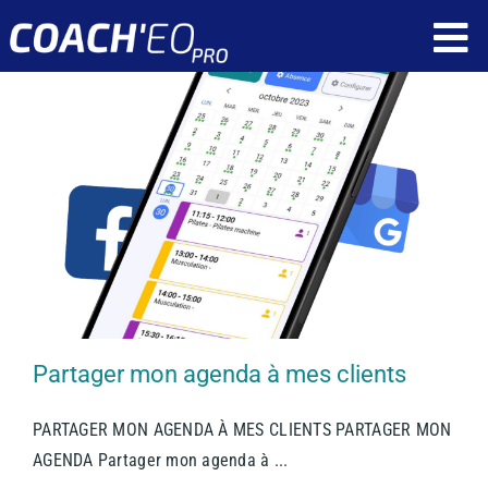
Passer
To
au
contenu
Nav
Fonctionnalités
Ressources
Tarif
Qui sommes nous ?
Réservez une démonstration
Partager mon agenda à mes clients
Application client
PARTAGER MON AGENDA À MES CLIENTS PARTAGER MON
Application coach
AGENDA Partager mon agenda à ...