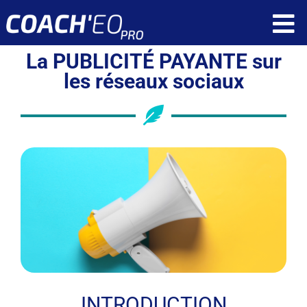
Passer
To
au
contenu
La PUBLICITÉ PAYANTE sur
Nav
Fonctionnalités
les réseaux sociaux
Ressources
Tarif
Qui sommes nous ?
Réservez une démonstration
Application client
Application coach
INTRODUCTION