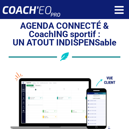
Passer
To
au
contenu
AGENDA CONNECTÉ &
Nav
Fonctionnalités
CoachING sportif :
UN ATOUT INDISPENSable
Ressources
Tarif
Qui sommes nous ?
Réservez une démonstration
Application client
Application coach