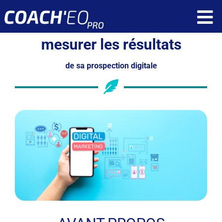
Passer
To
au
contenu
mesurer les résultats
Nav
Fonctionnalités
de sa prospection digitale
Ressources
Tarif
Qui sommes nous ?
Réservez une démonstration
Application client
Application coach