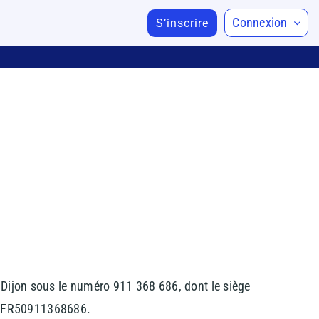
Connexion
S’inscrire
 Dijon sous le numéro 911 368 686, dont le siège
st FR50911368686.