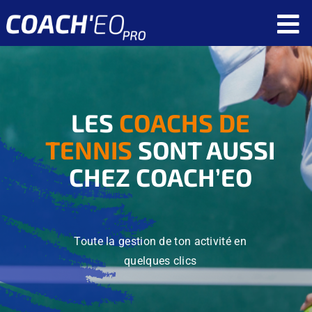
Passer
To
au
contenu
Nav
Fonctionnalités
Ressources
LES
COACHS DE
Tarif
TENNIS
SONT AUSSI
CHEZ COACH’EO
Qui sommes nous ?
Réservez une démonstration
Toute la gestion de ton activité en
Application client
quelques clics
Application coach