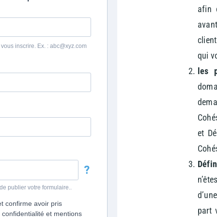
afin 
avan
clien
qui v
les p
domai
dema
Cohés
et Dé
Cohés
Défin
n’ête
d’une
part 