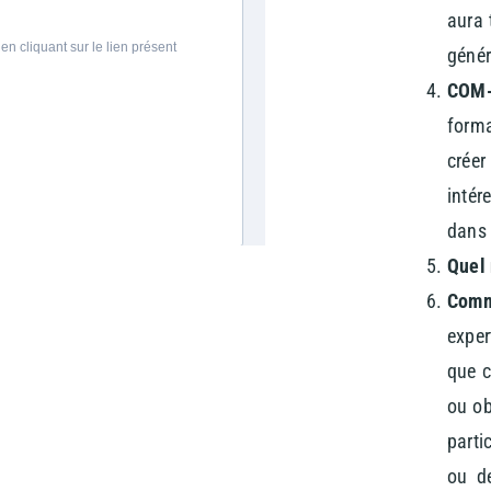
aura 
génér
COM-
form
crée
intér
dans 
Quel
Comm
expe
que c
ou ob
parti
ou de