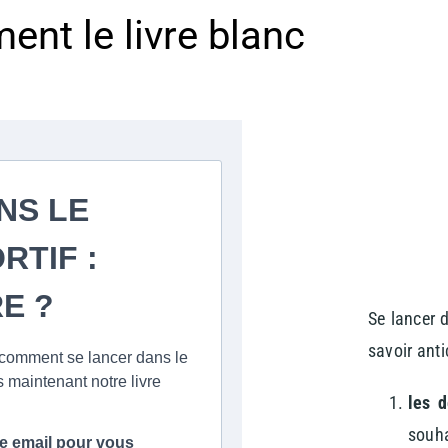
ent le livre blanc
Se lancer d
savoir anti
les 
souha