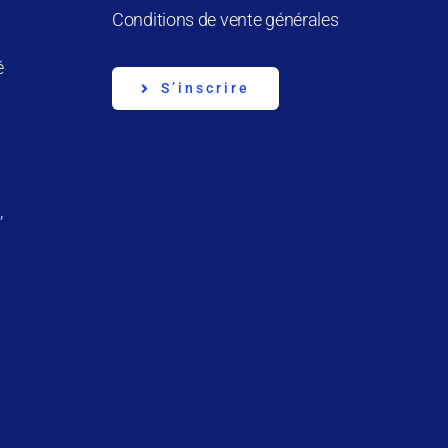
Conditions de vente générales
é
S’inscrire
,