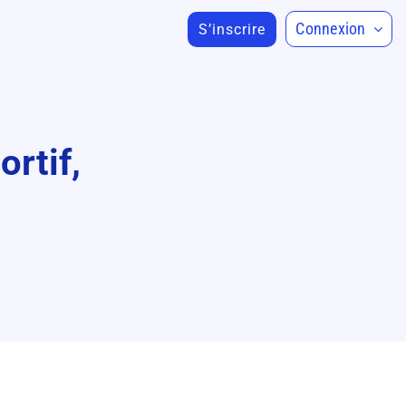
Connexion
S’inscrire
rtif,