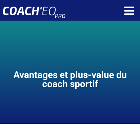
Passer
To
au
contenu
Nav
Fonctionnalités
Ressources
Tarif
Avantages et plus-value du
Qui sommes nous ?
coach sportif
Réservez une démonstration
Application client
Application coach