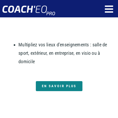
Passer
To
au
contenu
Nav
Fonctionnalités
Ressources
Multipliez vos lieux d’enseignements : salle de
Tarif
sport, extérieur, en entreprise, en visio ou à
domicile
Qui sommes nous ?
Réservez une démonstration
EN SAVOIR PLUS
Application client
Application coach