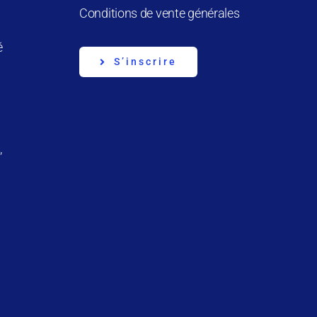
Conditions de vente générales
é
S’inscrire
,