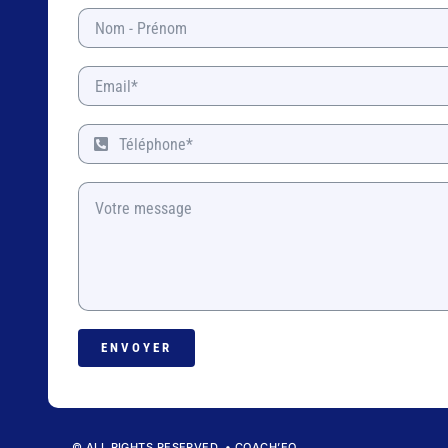
ENVOYER
© ALL RIGHTS RESERVED. • COACH’EO