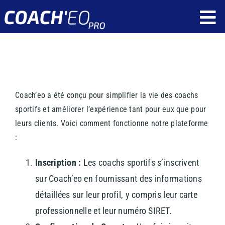
Passer
To
au
contenu
Nav
Fonctionnalités
Ressources
Coach’eo a été conçu pour simplifier la vie des coachs
Tarif
sportifs et améliorer l’expérience tant pour eux que pour
leurs clients. Voici comment fonctionne notre plateforme
Qui sommes nous ?
:
Réservez une démonstration
Inscription :
Les coachs sportifs s’inscrivent
Application client
sur Coach’eo en fournissant des informations
détaillées sur leur profil, y compris leur carte
Application coach
professionnelle et leur numéro SIRET.